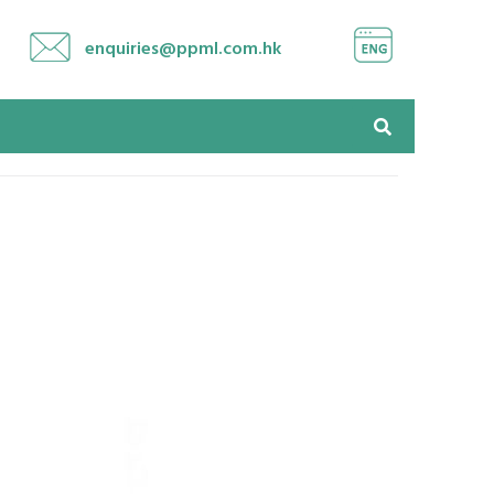
enquiries@ppml.com.hk